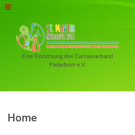
Eine Einrichtung des Caritasverband
Paderborn e.V.
Home